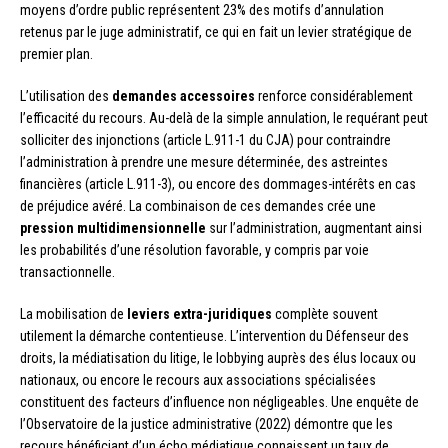
moyens d’ordre public représentent 23% des motifs d’annulation
retenus par le juge administratif, ce qui en fait un levier stratégique de
premier plan.
L’utilisation des
demandes accessoires
renforce considérablement
l’efficacité du recours. Au-delà de la simple annulation, le requérant peut
solliciter des injonctions (article L.911-1 du CJA) pour contraindre
l’administration à prendre une mesure déterminée, des astreintes
financières (article L.911-3), ou encore des dommages-intérêts en cas
de préjudice avéré. La combinaison de ces demandes crée une
pression multidimensionnelle
sur l’administration, augmentant ainsi
les probabilités d’une résolution favorable, y compris par voie
transactionnelle.
La mobilisation de
leviers extra-juridiques
complète souvent
utilement la démarche contentieuse. L’intervention du Défenseur des
droits, la médiatisation du litige, le lobbying auprès des élus locaux ou
nationaux, ou encore le recours aux associations spécialisées
constituent des facteurs d’influence non négligeables. Une enquête de
l’Observatoire de la justice administrative (2022) démontre que les
recours bénéficiant d’un écho médiatique connaissent un taux de