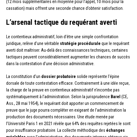
(12 mois supplémentaires en moyenne pour l’appel, 10 mois pour la
cassation) mais offrent une seconde chance d’obtenir satisfaction.
L’arsenal tactique du requérant averti
Le contentieux administratif, loin d’être une simple confrontation
juridique, relève d’une véritable
stratégie procédurale
que le requérant
averti doit maîtriser. Au-delà des connaissances techniques, certaines
tactiques peuvent considérablement augmenter les chances de succès
dans la contestation d’une décision administrative.
La constitution d’un
dossier probatoire
solide représente l’épine
dorsale de toute contestation efficace. Contrairement à une idée reçue,
la charge de la preuve en contentieux administratif n’incombe pas
systématiquement à l’administration. Selon la jurisprudence
Barel
(CE,
Ass., 28 mai 1954), le requérant doit apporter un commencement de
preuve que le juge pourra compléter en exigeant de l’administration la
production des documents nécessaires. Une étude menée par
l’Université Paris 1 en 2021 révèle que 64% des requêtes rejetées le sont
pour insuffisance probatoire. La collecte méthodique des
échanges
préalables
avec l’administration, des documents internes obtenus via