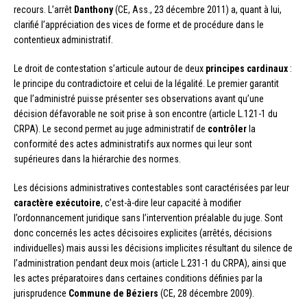
recours. L’arrêt
Danthony
(CE, Ass., 23 décembre 2011) a, quant à lui,
clarifié l’appréciation des vices de forme et de procédure dans le
contentieux administratif.
Le droit de contestation s’articule autour de deux
principes cardinaux
:
le principe du contradictoire et celui de la légalité. Le premier garantit
que l’administré puisse présenter ses observations avant qu’une
décision défavorable ne soit prise à son encontre (article L.121-1 du
CRPA). Le second permet au juge administratif de
contrôler
la
conformité des actes administratifs aux normes qui leur sont
supérieures dans la hiérarchie des normes.
Les décisions administratives contestables sont caractérisées par leur
caractère exécutoire
, c’est-à-dire leur capacité à modifier
l’ordonnancement juridique sans l’intervention préalable du juge. Sont
donc concernés les actes décisoires explicites (arrêtés, décisions
individuelles) mais aussi les décisions implicites résultant du silence de
l’administration pendant deux mois (article L.231-1 du CRPA), ainsi que
les actes préparatoires dans certaines conditions définies par la
jurisprudence
Commune de Béziers
(CE, 28 décembre 2009).