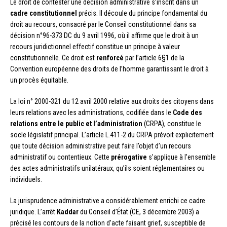
Le droit de contester une décision administrative s’inscrit dans un
cadre constitutionnel
précis. Il découle du principe fondamental du
droit au recours, consacré par le Conseil constitutionnel dans sa
décision n°96-373 DC du 9 avril 1996, où il affirme que le droit à un
recours juridictionnel effectif constitue un principe à valeur
constitutionnelle. Ce droit est
renforcé
par l’article 6§1 de la
Convention européenne des droits de l’homme garantissant le droit à
un procès équitable.
La loi n° 2000-321 du 12 avril 2000 relative aux droits des citoyens dans
leurs relations avec les administrations, codifiée dans le
Code des
relations entre le public et l’administration
(CRPA), constitue le
socle législatif principal. L’article L.411-2 du CRPA prévoit explicitement
que toute décision administrative peut faire l’objet d’un recours
administratif ou contentieux. Cette
prérogative
s’applique à l’ensemble
des actes administratifs unilatéraux, qu’ils soient réglementaires ou
individuels.
La jurisprudence administrative a considérablement enrichi ce cadre
juridique. L’arrêt
Kaddar
du Conseil d’État (CE, 3 décembre 2003) a
précisé les contours de la notion d’acte faisant grief, susceptible de