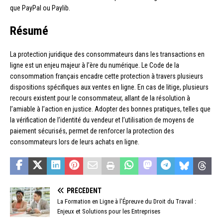
que PayPal ou Paylib.
Résumé
La protection juridique des consommateurs dans les transactions en
ligne est un enjeu majeur à l’ère du numérique. Le Code de la
consommation français encadre cette protection à travers plusieurs
dispositions spécifiques aux ventes en ligne. En cas de litige, plusieurs
recours existent pour le consommateur, allant de la résolution à
l’amiable à l’action en justice. Adopter des bonnes pratiques, telles que
la vérification de l’identité du vendeur et l’utilisation de moyens de
paiement sécurisés, permet de renforcer la protection des
consommateurs lors de leurs achats en ligne.
PRÉCÉDENT
La Formation en Ligne à l’Épreuve du Droit du Travail :
Enjeux et Solutions pour les Entreprises