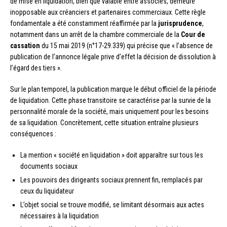
de mise en liquidation, bien que valable entre associés, demeure
inopposable aux créanciers et partenaires commerciaux. Cette règle
fondamentale a été constamment réaffirmée par la
jurisprudence
,
notamment dans un arrêt de la chambre commerciale de la
Cour de
cassation
du 15 mai 2019 (n°17-29.339) qui précise que « l’absence de
publication de l’annonce légale prive d’effet la décision de dissolution à
l’égard des tiers ».
Sur le plan temporel, la publication marque le début officiel de la période
de liquidation. Cette phase transitoire se caractérise par la survie de la
personnalité morale de la société, mais uniquement pour les besoins
de sa liquidation. Concrètement, cette situation entraîne plusieurs
conséquences :
La mention « société en liquidation » doit apparaître sur tous les
documents sociaux
Les pouvoirs des dirigeants sociaux prennent fin, remplacés par
ceux du liquidateur
L’objet social se trouve modifié, se limitant désormais aux actes
nécessaires à la liquidation