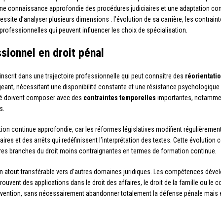
une connaissance approfondie des procédures judiciaires et une adaptation cons
ssite d’analyser plusieurs dimensions : l’évolution de sa carrière, les contraint
rofessionnelles qui peuvent influencer les choix de spécialisation.
sionnel en droit pénal
’inscrit dans une trajectoire professionnelle qui peut connaître des
réorientati
eant, nécessitant une disponibilité constante et une résistance psychologique
ité doivent composer avec des
contraintes temporelles
importantes, notamment
s.
tion continue approfondie, car les réformes législatives modifient régulièremen
ires et des arrêts qui redéfinissent l’interprétation des textes. Cette évolutio
autres branches du droit moins contraignantes en termes de formation continue.
un atout transférable vers d’autres domaines juridiques. Les compétences dév
ouvent des applications dans le droit des affaires, le droit de la famille ou le 
vention, sans nécessairement abandonner totalement la défense pénale mais en 