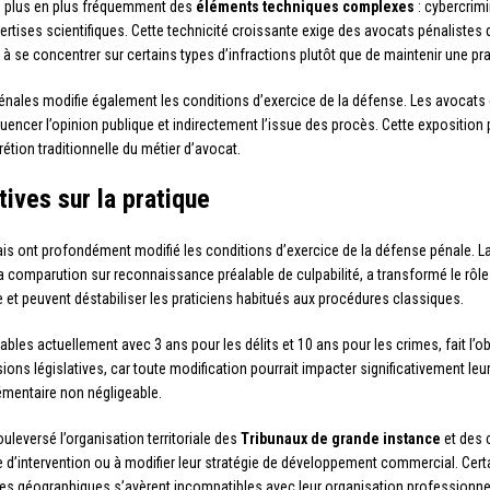
e plus en plus fréquemment des
éléments techniques complexes
: cybercrimi
rtises scientifiques. Cette technicité croissante exige des avocats pénaliste
à se concentrer sur certains types d’infractions plutôt que de maintenir une pra
 pénales modifie également les conditions d’exercice de la défense. Les avoca
luencer l’opinion publique et indirectement l’issue des procès. Cette exposition 
rétion traditionnelle du métier d’avocat.
ives sur la pratique
s ont profondément modifié les conditions d’exercice de la défense pénale. L
comparution sur reconnaissance préalable de culpabilité, a transformé le rôle t
et peuvent déstabiliser les praticiens habitués aux procédures classiques.
tables actuellement avec 3 ans pour les délits et 10 ans pour les crimes, fait l’
ons législatives, car toute modification pourrait impacter significativement leur 
émentaire non négligeable.
uleversé l’organisation territoriale des
Tribunaux de grande instance
et des 
e d’intervention ou à modifier leur stratégie de développement commercial. Cer
ntes géographiques s’avèrent incompatibles avec leur organisation professionnel