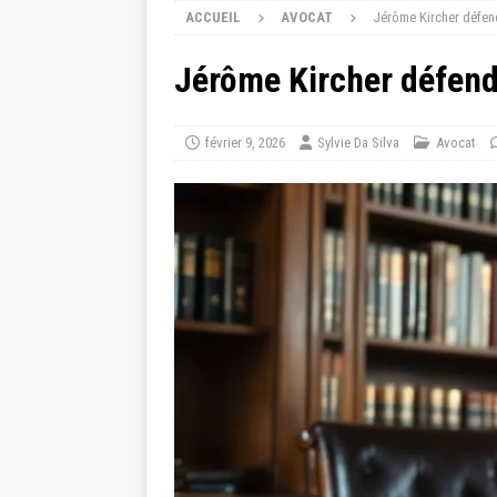
ACCUEIL
AVOCAT
Jérôme Kircher défend
Jérôme Kircher défend-
février 9, 2026
Sylvie Da Silva
Avocat