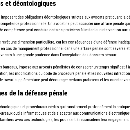
es et déontologiques
is imposent des obligations déontologiques strictes aux avocats pratiquant la
 la compétence professionnelle. Un avocat ne peut accepter une affaire pénale qu
e compétence peut conduire certains praticiens à limiter leur intervention aux 
e revêt une dimension particulière, car les conséquences d’une défense inadéqu
en cas de manquement professionnel dans une affaire pénale sont sévères et peu
avocats à une grande prudence dans l’acceptation des dossiers pénaux.
es barreaux, impose aux avocats pénalistes de consacrer un temps significatif à
tion, les modifications du code de procédure pénale et les nouvelles infraction
de travail supplémentaire peut décourager certains praticiens et les orienter ve
nes de la défense pénale
chnologiques et procéduraux inédits qui transforment profondément la pratique 
uveaux outils informatiques et de s’adapter aux communications électroniques 
ns familiers avec ces technologies, les poussant à reconsidérer leur engagemen