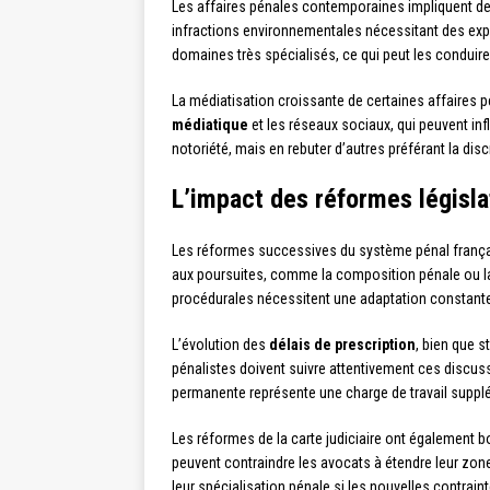
Les affaires pénales contemporaines impliquent d
infractions environnementales nécessitant des expe
domaines très spécialisés, ce qui peut les conduire 
La médiatisation croissante de certaines affaires
médiatique
et les réseaux sociaux, qui peuvent inf
notoriété, mais en rebuter d’autres préférant la disc
L’impact des réformes législat
Les réformes successives du système pénal françai
aux poursuites, comme la composition pénale ou la 
procédurales nécessitent une adaptation constante 
L’évolution des
délais de prescription
, bien que s
pénalistes doivent suivre attentivement ces discussi
permanente représente une charge de travail suppl
Les réformes de la carte judiciaire ont également bo
peuvent contraindre les avocats à étendre leur zon
leur spécialisation pénale si les nouvelles contrai