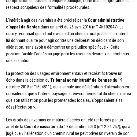
composition du dossier d’enquête publique, confirmant l’importance du
respect scrupuleux des formalités procédurales.
L’intérêt à agir des riverains a été précisé par la
Cour administrative
d’appel de Nantes
dans un arrêt du 26 avril 2016 (n°14NT02047). La
cour y reconnaît que « tout riverain d’un chemin rural justifie d’un intérêt
lui donnant qualité pour agir contre une délibération décidant de son
aliénation, sans avoir à démontrer un préjudice spécifique ». Cette
position facilite l’accès au juge pour les riverains désireux de contester
une aliénation.
La protection des usages environnementaux et récréatifs trouve un
écho dans la décision du
Tribunal administratif de Rennes
du 19
octobre 2018 (n°1604811), qui a annulé une délibération d’aliénation en
considérant que « l’intérêt paysager et environnemental du chemin, ainsi
que son utilisation pour les promenades locales, s’opposaient à sa
désaffectation ».
Les droits des riverains en matière d’accès ont été renforcés par un
arrêt de la
Cour de cassation
du 17 décembre 2013 (n°12-24.757), qui a
jugé que « l’aliénation d’un chemin rural ne peut priver un riverain de son