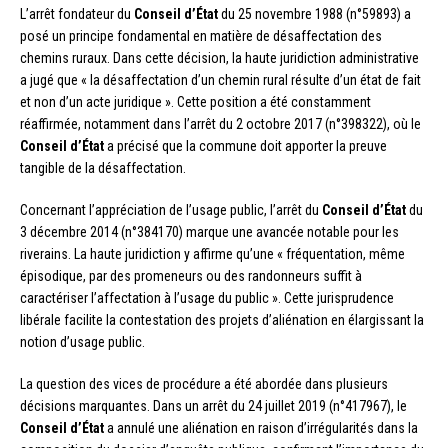
L’arrêt fondateur du
Conseil d’État
du 25 novembre 1988 (n°59893) a
posé un principe fondamental en matière de désaffectation des
chemins ruraux. Dans cette décision, la haute juridiction administrative
a jugé que « la désaffectation d’un chemin rural résulte d’un état de fait
et non d’un acte juridique ». Cette position a été constamment
réaffirmée, notamment dans l’arrêt du 2 octobre 2017 (n°398322), où le
Conseil d’État
a précisé que la commune doit apporter la preuve
tangible de la désaffectation.
Concernant l’appréciation de l’usage public, l’arrêt du
Conseil d’État
du
3 décembre 2014 (n°384170) marque une avancée notable pour les
riverains. La haute juridiction y affirme qu’une « fréquentation, même
épisodique, par des promeneurs ou des randonneurs suffit à
caractériser l’affectation à l’usage du public ». Cette jurisprudence
libérale facilite la contestation des projets d’aliénation en élargissant la
notion d’usage public.
La question des vices de procédure a été abordée dans plusieurs
décisions marquantes. Dans un arrêt du 24 juillet 2019 (n°417967), le
Conseil d’État
a annulé une aliénation en raison d’irrégularités dans la