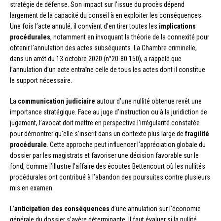
stratégie de défense. Son impact sur l’issue du procès dépend
largement de la capacité du conseil à en exploiter les conséquences.
Une fois l’acte annulé, il convient d’en tirer toutes les
implications
procédurales
, notamment en invoquant la théorie de la connexité pour
obtenir l’annulation des actes subséquents. La Chambre criminelle,
dans un arrêt du 13 octobre 2020 (n°20-80.150), a rappelé que
l’annulation d’un acte entraîne celle de tous les actes dont il constitue
le support nécessaire.
La
communication judiciaire
autour d’une nullité obtenue revêt une
importance stratégique. Face au juge d’instruction ou à la juridiction de
jugement, l’avocat doit mettre en perspective l’irrégularité constatée
pour démontrer qu’elle s’inscrit dans un contexte plus large de
fragilité
procédurale
. Cette approche peut influencer l’appréciation globale du
dossier par les magistrats et favoriser une décision favorable sur le
fond, comme l’illustre l’affaire des écoutes Bettencourt où les nullités
procédurales ont contribué à l’abandon des poursuites contre plusieurs
mis en examen.
L’
anticipation des conséquences
d’une annulation sur l’économie
générale du dossier s’avère déterminante. Il faut évaluer si la nullité