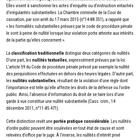
Elles visent à sanctionner les actes d’enquête ou d’instruction entachés
d’irrégularités substantielles. La Chambre criminelle de la Cour de
cassation, par son arrêt du 17 mars 2015 (n°14-88.351), a rappelé que
« les formalités substantielles prévues par le code de procédure pénale
le sont à peine de nullité lorsque leur violation porte atteinte aux intérêts
de la partie qu’elles concernent ».
La
classification traditionnelle
distingue deux catégories de nullités.
D’une part, les
nullités textuelles
, expressément prévues par la loi.
L’article 59 du Code de procédure pénale prévoit par exemple la nullité
des perquisitions effectuées en dehors des heures légales. D’autre part,
les
nullités substantielles
, résultant de la violation d’une règle dont
l’importance est telle qu’elle affecte les droits de la défense ou l’ordre
public. Ainsi, l’absence d’information du droit de se taire lors d’une
garde à vue constitue une nullité substantielle (Cass. crim., 14
décembre 2011, n°11-85.471).
Cette distinction revêt une
portée pratique considérable
. Les nullités
d’ordre public peuvent être soulevées en tout état de cause et sont
relevées d’office par le juge. À l’inverse, les nullités d’intérêt privé