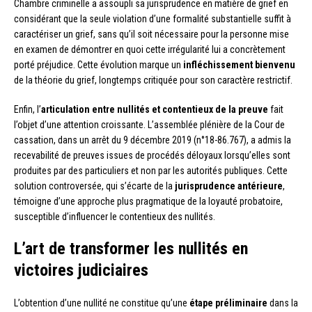
Chambre criminelle a assoupli sa jurisprudence en matière de grief en
considérant que la seule violation d’une formalité substantielle suffit à
caractériser un grief, sans qu’il soit nécessaire pour la personne mise
en examen de démontrer en quoi cette irrégularité lui a concrètement
porté préjudice. Cette évolution marque un
infléchissement bienvenu
de la théorie du grief, longtemps critiquée pour son caractère restrictif.
Enfin, l’
articulation entre nullités et contentieux de la preuve
fait
l’objet d’une attention croissante. L’assemblée plénière de la Cour de
cassation, dans un arrêt du 9 décembre 2019 (n°18-86.767), a admis la
recevabilité de preuves issues de procédés déloyaux lorsqu’elles sont
produites par des particuliers et non par les autorités publiques. Cette
solution controversée, qui s’écarte de la
jurisprudence antérieure
,
témoigne d’une approche plus pragmatique de la loyauté probatoire,
susceptible d’influencer le contentieux des nullités.
L’art de transformer les nullités en
victoires judiciaires
L’obtention d’une nullité ne constitue qu’une
étape préliminaire
dans la