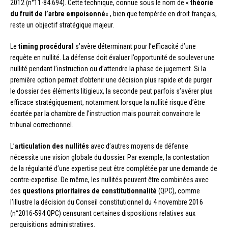
2012 (n°11-84.694). Cette technique, connue sous le nom de «
théorie
du fruit de l’arbre empoisonné
« , bien que tempérée en droit français,
reste un objectif stratégique majeur.
Le
timing procédural
s’avère déterminant pour l’efficacité d’une
requête en nullité. La défense doit évaluer l’opportunité de soulever une
nullité pendant l’instruction ou d’attendre la phase de jugement. Si la
première option permet d’obtenir une décision plus rapide et de purger
le dossier des éléments litigieux, la seconde peut parfois s’avérer plus
efficace stratégiquement, notamment lorsque la nullité risque d’être
écartée par la chambre de l’instruction mais pourrait convaincre le
tribunal correctionnel.
L’
articulation des nullités
avec d’autres moyens de défense
nécessite une vision globale du dossier. Par exemple, la contestation
de la régularité d’une expertise peut être complétée par une demande de
contre-expertise. De même, les nullités peuvent être combinées avec
des
questions prioritaires de constitutionnalité
(QPC), comme
l’illustre la décision du Conseil constitutionnel du 4 novembre 2016
(n°2016-594 QPC) censurant certaines dispositions relatives aux
perquisitions administratives.