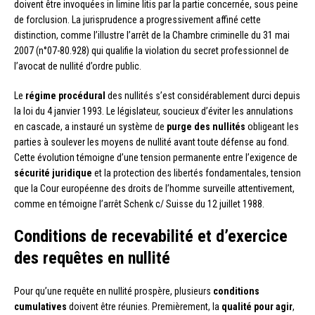
doivent être invoquées in limine litis par la partie concernée, sous peine
de forclusion. La jurisprudence a progressivement affiné cette
distinction, comme l’illustre l’arrêt de la Chambre criminelle du 31 mai
2007 (n°07-80.928) qui qualifie la violation du secret professionnel de
l’avocat de nullité d’ordre public.
Le
régime procédural
des nullités s’est considérablement durci depuis
la loi du 4 janvier 1993. Le législateur, soucieux d’éviter les annulations
en cascade, a instauré un système de
purge des nullités
obligeant les
parties à soulever les moyens de nullité avant toute défense au fond.
Cette évolution témoigne d’une tension permanente entre l’exigence de
sécurité juridique
et la protection des libertés fondamentales, tension
que la Cour européenne des droits de l’homme surveille attentivement,
comme en témoigne l’arrêt Schenk c/ Suisse du 12 juillet 1988.
Conditions de recevabilité et d’exercice
des requêtes en nullité
Pour qu’une requête en nullité prospère, plusieurs
conditions
cumulatives
doivent être réunies. Premièrement, la
qualité pour agir
,