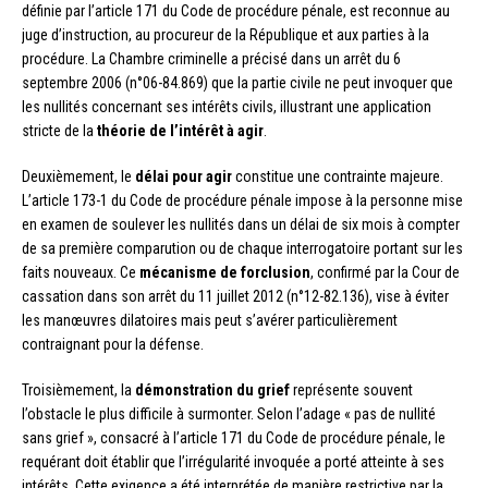
définie par l’article 171 du Code de procédure pénale, est reconnue au
juge d’instruction, au procureur de la République et aux parties à la
procédure. La Chambre criminelle a précisé dans un arrêt du 6
septembre 2006 (n°06-84.869) que la partie civile ne peut invoquer que
les nullités concernant ses intérêts civils, illustrant une application
stricte de la
théorie de l’intérêt à agir
.
Deuxièmement, le
délai pour agir
constitue une contrainte majeure.
L’article 173-1 du Code de procédure pénale impose à la personne mise
en examen de soulever les nullités dans un délai de six mois à compter
de sa première comparution ou de chaque interrogatoire portant sur les
faits nouveaux. Ce
mécanisme de forclusion
, confirmé par la Cour de
cassation dans son arrêt du 11 juillet 2012 (n°12-82.136), vise à éviter
les manœuvres dilatoires mais peut s’avérer particulièrement
contraignant pour la défense.
Troisièmement, la
démonstration du grief
représente souvent
l’obstacle le plus difficile à surmonter. Selon l’adage « pas de nullité
sans grief », consacré à l’article 171 du Code de procédure pénale, le
requérant doit établir que l’irrégularité invoquée a porté atteinte à ses
intérêts. Cette exigence a été interprétée de manière restrictive par la