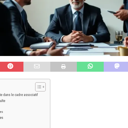
e dans le cadre associatif
ulte
ves
ues