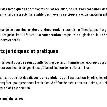
ur des
témoignages
de membres de l’association, des
relevés bancaires
, de
ndamental de respecter la
légalité des moyens de preuve
, excluant notamment
ommandé de constituer un
dossier documentaire
complet, méthodiquement organi
ites judiciaires ultérieures. La
conservation
des preuves originales et leur
séc
ridictionnelles.
ts juridiques et pratiques
 dirigeant pour
gestion occulte
doit respecter un formalisme rigoureux pour gar
 convocation du dirigeant jusqu’à la notification de la décision finale.
respect scrupuleux des
dispositions statutaires
de l’association. En effet, les
st
compétent pour prononcer l’exclusion. À défaut de précisions statutaires, la
jur
erain de l’association.
procédurales