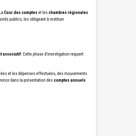
 La
Cour des comptes
et les
chambres régionales
nds publics, les obligeant à restituer
t associatif
. Cette phase d’investigation requiert
clarées et les dépenses effectuées, des mouvements
parence dans la présentation des
comptes annuels