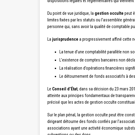
dispositions légales et réglementaires qui viennent 
Du point de vue juridique, la
gestion occulte
peut ê
limites fixées par les statuts ou l’assemblée généra
personne qui, sans avoir la qualité de comptable p
La
jurisprudence
a progressivement affiné cette no
La tenue d’une comptabilité parallèle non s
L’existence de comptes bancaires non décla
La réalisation d’opérations financières signif
Le détournement de fonds associatifs à des
Le
Conseil d’État
, dans sa décision du 23 mars 2012
atteinte aux principes fondamentaux de transparen
précisé que les actes de gestion occulte constituai
Sur le plan pénal, la gestion occulte peut être consti
dirigeant détourne des fonds confiés par l’associati
associations ayant une activité économique substant
subventions ou des dons.