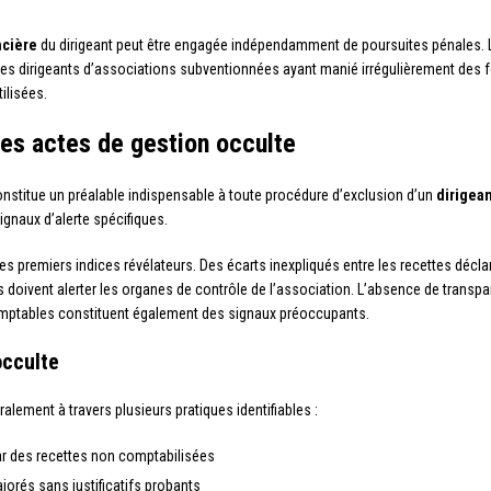
ncière
du dirigeant peut être engagée indépendamment de poursuites pénales.
es dirigeants d’associations subventionnées ayant manié irrégulièrement des fo
ilisées.
des actes de gestion occulte
nstitue un préalable indispensable à toute procédure d’exclusion d’un
dirigean
ignaux d’alerte spécifiques.
es premiers indices révélateurs. Des écarts inexpliqués entre les recettes dé
ts doivent alerter les organes de contrôle de l’association. L’absence de trans
omptables constituent également des signaux préoccupants.
occulte
lement à travers plusieurs pratiques identifiables :
r des recettes non comptabilisées
ajorés sans justificatifs probants