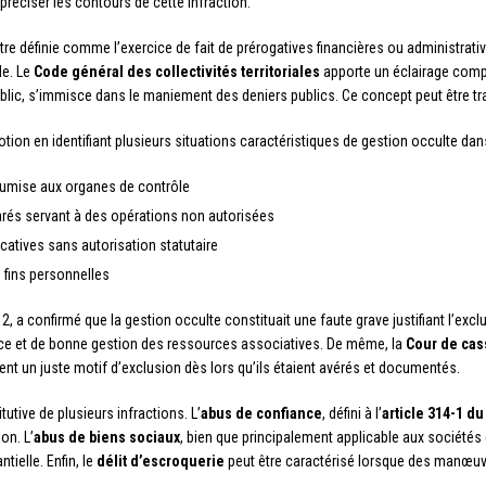
préciser les contours de cette infraction.
tre définie comme l’exercice de fait de prérogatives financières ou administrative
le. Le
Code général des collectivités territoriales
apporte un éclairage compl
ublic, s’immisce dans le maniement des deniers publics. Ce concept peut être t
tion en identifiant plusieurs situations caractéristiques de gestion occulte dans
oumise aux organes de contrôle
rés servant à des opérations non autorisées
icatives sans autorisation statutaire
 fins personnelles
, a confirmé que la gestion occulte constituait une faute grave justifiant l’exclu
ce et de bonne gestion des ressources associatives. De même, la
Cour de cas
ent un juste motif d’exclusion dès lors qu’ils étaient avérés et documentés.
tutive de plusieurs infractions. L’
abus de confiance
, défini à l’
article 314-1 d
on. L’
abus de biens sociaux
, bien que principalement applicable aux sociétés
ielle. Enfin, le
délit d’escroquerie
peut être caractérisé lorsque des manœuv