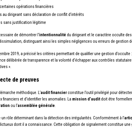
certaines opérations financières
au dirigeant sans déclaration de conflit d’intérêts
sans justification légitime
cessaire de démontrer l’
intentionnalité
du dirigeant et le caractère occulte de
issimulation, distinguant ainsi les simples négligences ou erreurs de gestion d
embre 2019, a précisé les critères permettant de qualifier une gestion d’occulte 
e délibérée de transparence et la volonté d’échapper aux contrôles statutaires 
ives ».
lecte de preuves
 démarche méthodique. L’
audit financier
constitue l’outil privilégié pour détecte
 financiers et d’identifier les anomalies. La
mission d’audit
doit être formelle
ration
ou l’
assemblée générale
.
oue un rôle déterminant dans la détection des irrégularités. Conformément à l’
arti
élictueux dont il a connaissance. Cette obligation de signalement constitue une