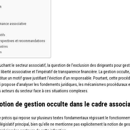
n
u
rnance associative
tifs
erspectives et recommandations
tables
ls
ouchant le secteur associatif, la question de l’exclusion des dirigeants pour 
a liberté associative et l’impératif de transparence financière. La gestion occul
ue un motif grave justifiant l’éviction d’un responsable. Pourtant, cette proc
i propose d’analyser les fondements juridiques, les mécanismes procéduraux et
les acteurs du secteur face à ces situations complexes.
otion de gestion occulte dans le cadre associa
ue précis qui repose sur plusieurs textes fondamentaux régissant le fonctionn
 législatif principal, bien qu’elle ne mentionne pas explicitement la notion de g