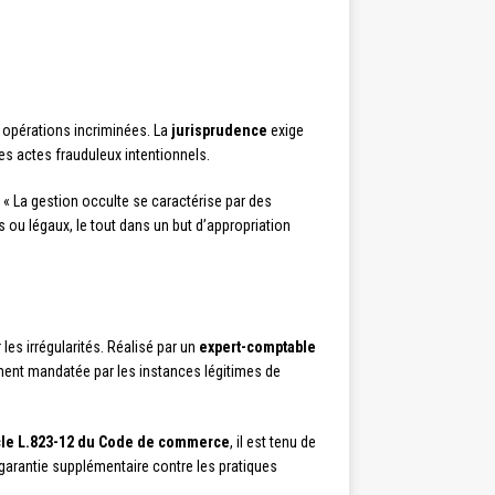
s opérations incriminées. La
jurisprudence
exige
es actes frauduleux intentionnels.
: « La gestion occulte se caractérise par des
ou légaux, le tout dans un but d’appropriation
r les irrégularités. Réalisé par un
expert-comptable
ment mandatée par les instances légitimes de
cle L.823-12 du Code de commerce
, il est tenu de
 garantie supplémentaire contre les pratiques