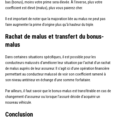
bas (bonus), moins votre prime sera élevée. À l’inverse, plus votre
coefficient est élevé (malus), plus vous paierez cher.
Il est important de noter que la majoration liée au malus ne peut pas
faire augmenter la prime d’origine plus qu’à hauteur du triple.
Rachat de malus et transfert du bonus-
malus
Dans certaines situations spécifiques, il est possible pour les
conducteurs malussés d’améliorer leur situation par l’achat d’un rachat
de malus auprès de leur assureur. Il s’agit ici d’une opération financière
permettant au conducteur malussé de voir son coefficient ramené à
son niveau antérieur en échange d’une somme forfaitaire.
Par ailleurs, il faut savoir que le bonus-malus est transférable en cas de
changement d’assureur ou lorsque l’assuré décide d’acquérir un
nouveau véhicule.
Conclusion