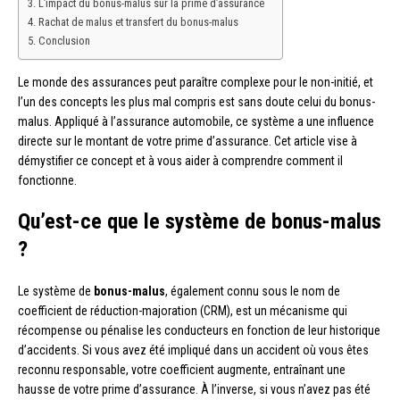
L’impact du bonus-malus sur la prime d’assurance
Rachat de malus et transfert du bonus-malus
Conclusion
Le monde des assurances peut paraître complexe pour le non-initié, et
l’un des concepts les plus mal compris est sans doute celui du bonus-
malus. Appliqué à l’assurance automobile, ce système a une influence
directe sur le montant de votre prime d’assurance. Cet article vise à
démystifier ce concept et à vous aider à comprendre comment il
fonctionne.
Qu’est-ce que le système de bonus-malus
?
Le système de
bonus-malus
, également connu sous le nom de
coefficient de réduction-majoration (CRM), est un mécanisme qui
récompense ou pénalise les conducteurs en fonction de leur historique
d’accidents. Si vous avez été impliqué dans un accident où vous êtes
reconnu responsable, votre coefficient augmente, entraînant une
hausse de votre prime d’assurance. À l’inverse, si vous n’avez pas été