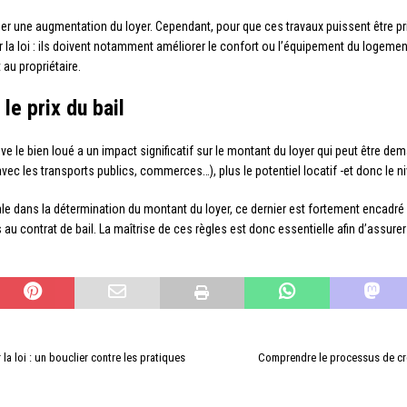
fier une augmentation du loyer. Cependant, pour que ces travaux puissent être pr
 la loi : ils doivent notamment améliorer le confort ou l’équipement du logement 
au propriétaire.
 le prix du bail
ve le bien loué a un impact significatif sur le montant du loyer qui peut être de
ec les transports publics, commerces…), plus le potentiel locatif -et donc le nive
iale dans la détermination du montant du loyer, ce dernier est fortement encadré p
s au contrat de bail. La maîtrise de ces règles est donc essentielle afin d’assur
a loi : un bouclier contre les pratiques
Comprendre le processus de cré