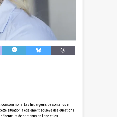
 et consommons. Les hébergeurs de contenus en
 cette situation a également soulevé des questions
s hébergeurs de contenus en ligne et les