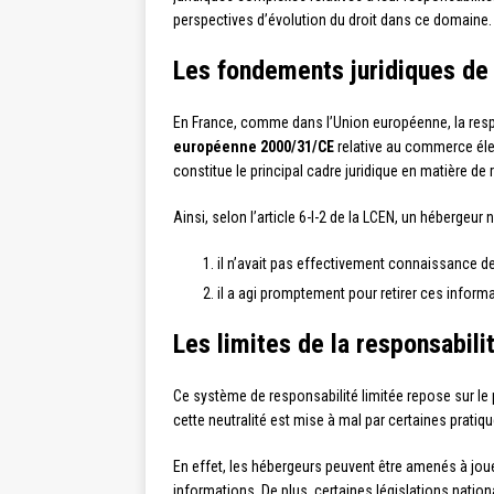
perspectives d’évolution du droit dans ce domaine.
Les fondements juridiques de 
En France, comme dans l’Union européenne, la respo
européenne 2000/31/CE
relative au commerce élec
constitue le principal cadre juridique en matière de
Ainsi, selon l’article 6-I-2 de la LCEN, un hébergeu
il n’avait pas effectivement connaissance de l
il a agi promptement pour retirer ces inform
Les limites de la responsabil
Ce système de responsabilité limitée repose sur le 
cette neutralité est mise à mal par certaines pratiqu
En effet, les hébergeurs peuvent être amenés à jou
informations. De plus, certaines législations nati