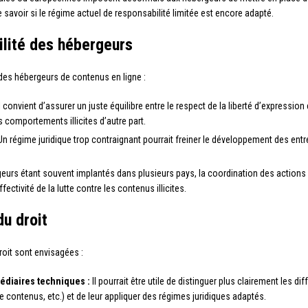
savoir si le régime actuel de responsabilité limitée est encore adapté.
ilité des hébergeurs
 des hébergeurs de contenus en ligne :
l convient d’assurer un juste équilibre entre le respect de la liberté d’expression e
s comportements illicites d’autre part.
n régime juridique trop contraignant pourrait freiner le développement des entre
eurs étant souvent implantés dans plusieurs pays, la coordination des actions
fectivité de la lutte contre les contenus illicites.
du droit
roit sont envisagées :
médiaires techniques :
Il pourrait être utile de distinguer plus clairement les d
e contenus, etc.) et de leur appliquer des régimes juridiques adaptés.