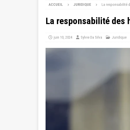
ACCUEIL
JURIDIQUE
La responsabilité 
La responsabilité des 
juin 10, 2024
Sylvie Da Silva
Juridique