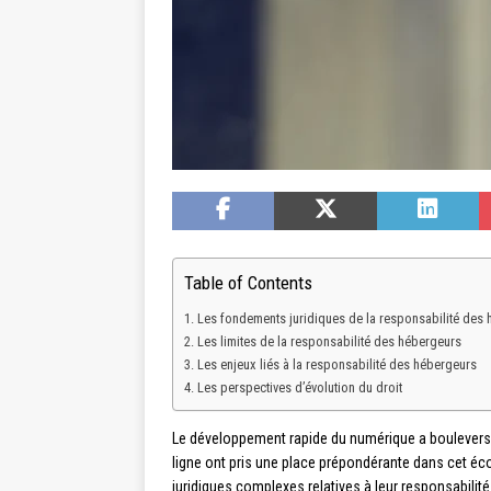
Table of Contents
Les fondements juridiques de la responsabilité des
Les limites de la responsabilité des hébergeurs
Les enjeux liés à la responsabilité des hébergeurs
Les perspectives d’évolution du droit
Le développement rapide du numérique a boulevers
ligne ont pris une place prépondérante dans cet éco
juridiques complexes relatives à leur responsabilit