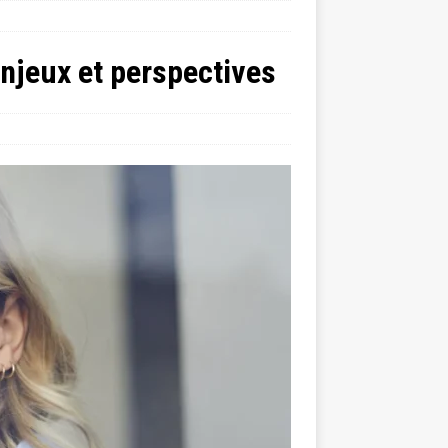
enjeux et perspectives