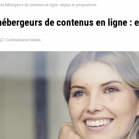
des hébergeurs de contenus en ligne : enjeux et perspectives
hébergeurs de contenus en ligne : 
Commentaires fermés