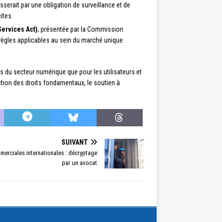
serait par une obligation de surveillance et de
ites.
Services Act)
, présentée par la Commission
règles applicables au sein du marché unique
rs du secteur numérique que pour les utilisateurs et
tection des droits fondamentaux, le soutien à
SUIVANT
merciales internationales : décryptage
par un avocat