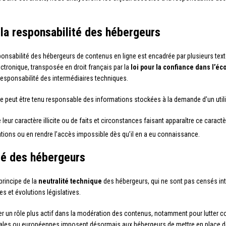
la responsabilité des hébergeurs
nsabilité des hébergeurs de contenus en ligne est encadrée par plusieurs texte
tronique, transposée en droit français par la
loi pour la confiance dans l’
 responsabilité des intermédiaires techniques.
r ne peut être tenu responsable des informations stockées à la demande d’un utilis
eur caractère illicite ou de faits et circonstances faisant apparaître ce caractère
ations ou en rendre l’accès impossible dès qu’il en a eu connaissance.
ité des hébergeurs
principe de la
neutralité technique
des hébergeurs, qui ne sont pas censés inte
es et évolutions législatives.
er un rôle plus actif dans la modération des contenus, notamment pour lutter c
onales ou européennes imposent désormais aux hébergeurs de mettre en place des 