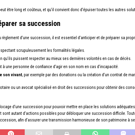
 peut être long et coûteux, et qu’il convient donc d’épuiser toutes les autres so
éparer sa succession
 règlement d’une succession, il est essentiel d’anticiper et de préparer sa prop
respectant scrupuleusement les formalités légales.
fin qu’ils puissent respecter au mieux ses dernières volontés en cas de décès.
nt à une personne de confiance d’agir en son nom en cas d’incapacité.
e son vivant
, par exemple par des donations ou la création d’un contrat de mar
notaire ou un avocat spécialisé en droit des successions pour obtenir des conse
blocage d’une succession pour pouvoir mettre en place les solutions adéquates.
nt sont autant d’actions possibles pour débloquer une succession difficile. Tout
 succession, afin d’assurer une transmission harmonieuse de son patrimoine à ses