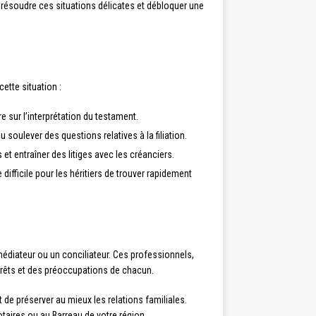
 résoudre ces situations délicates et débloquer une
ette situation :
ore sur l’interprétation du testament.
 soulever des questions relatives à la filiation.
t entraîner des litiges avec les créanciers.
difficile pour les héritiers de trouver rapidement
 médiateur ou un conciliateur. Ces professionnels,
térêts et des préoccupations de chacun.
de préserver au mieux les relations familiales.
aires ou au Barreau de votre région.