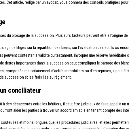
. Cet article, rédigé par un avocat, vous donnera des conseils pratiques pour
ge
uses du blocage de la succession. Plusieurs facteurs peuvent être à l’origine de c
ut s’agir de litiges sur la répartition des biens, sur l’évaluation des actifs ou enc
ers peuvent contester la validité du testament, invoquer une réserve héréditaire ou
de dettes importantes dans la succession peut compliquer le partage des biens e
est composée majoritairement d’actifs immobiliers ou d’entreprises, il peut être 
de succession et les frais liés au règlement.
un conciliateur
 à des désaccords entre les héritiers, il peut être judicieux de faire appel à un
pourront aider les parties à trouver un accord amiable en tenant compte des in
coûteuses et moins longues que les procédures judiciaires, et elles permettent 
étent en matière successorale, vous pouvez vous adresser à la Chambre des not