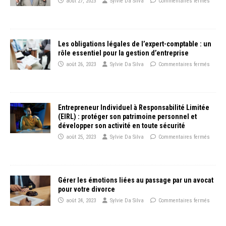
août 27, 2023
Sylvie Da Silva
Commentaires fermés
Les obligations légales de l’expert-comptable : un
rôle essentiel pour la gestion d’entreprise
août 26, 2023
Sylvie Da Silva
Commentaires fermés
Entrepreneur Individuel à Responsabilité Limitée
(EIRL) : protéger son patrimoine personnel et
développer son activité en toute sécurité
août 25, 2023
Sylvie Da Silva
Commentaires fermés
Gérer les émotions liées au passage par un avocat
pour votre divorce
août 24, 2023
Sylvie Da Silva
Commentaires fermés