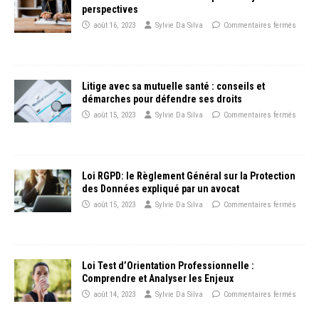
perspectives
août 16, 2023
Sylvie Da Silva
Commentaires fermés
Litige avec sa mutuelle santé : conseils et
démarches pour défendre ses droits
août 15, 2023
Sylvie Da Silva
Commentaires fermés
Loi RGPD: le Règlement Général sur la Protection
des Données expliqué par un avocat
août 15, 2023
Sylvie Da Silva
Commentaires fermés
Loi Test d’Orientation Professionnelle :
Comprendre et Analyser les Enjeux
août 14, 2023
Sylvie Da Silva
Commentaires fermés