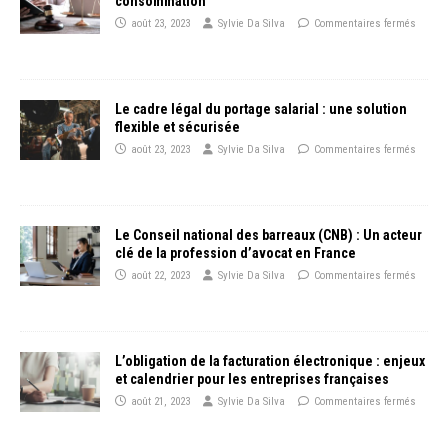
consommation
août 23, 2023
Sylvie Da Silva
Commentaires fermés
Le cadre légal du portage salarial : une solution
flexible et sécurisée
août 23, 2023
Sylvie Da Silva
Commentaires fermés
Le Conseil national des barreaux (CNB) : Un acteur
clé de la profession d’avocat en France
août 22, 2023
Sylvie Da Silva
Commentaires fermés
L’obligation de la facturation électronique : enjeux
et calendrier pour les entreprises françaises
août 21, 2023
Sylvie Da Silva
Commentaires fermés